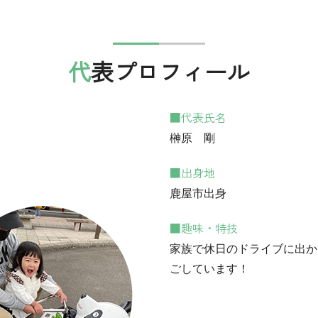
代表プロフィール
■代表氏名
榊原 剛
■出身地
鹿屋市出身
■趣味・特技
家族で休日のドライブに出か
ごしています！